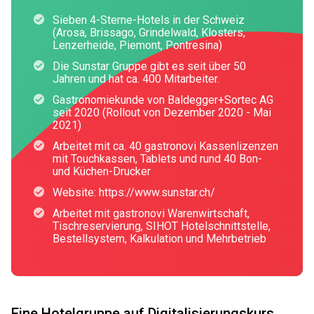
Sieben 4-Sterne-Hotels in der Schweiz
(Arosa, Brissago, Grindelwald, Klosters,
Lenzerheide, Piemont, Pontresina)
Die Sunstar Gruppe gibt es seit über 50
Jahren und hat ca. 400 Mitarbeiter.
Gastronomiekunde von Baldegger+Sortec AG
seit 2020 (Rollout von Dezember 2020 - Mai
2021)
Arbeitet mit ca. 40 gastronovi Kassenlizenzen
mit Touchkassen, Tablets und rund 40 Bon-
und Küchen-Drucker
Website: https://www.sunstar.ch/
Arbeitet mit gastronovi Warenwirtschaft,
Tischreservierung, SIHOT Hotelschnittstelle,
Bestellsystem, Kalkulation und Mehrbetrieb
Eine Hotelgruppe auf Digitalisierungskurs