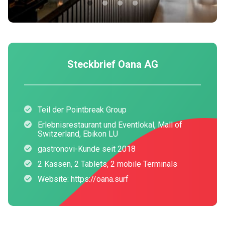
Steckbrief Oana AG
Teil der Pointbreak Group
Erlebnisrestaurant und Eventlokal, Mall of
Switzerland, Ebikon LU
gastronovi-Kunde seit 2018
2 Kassen, 2 Tablets, 2 mobile Terminals
Website: https://oana.surf