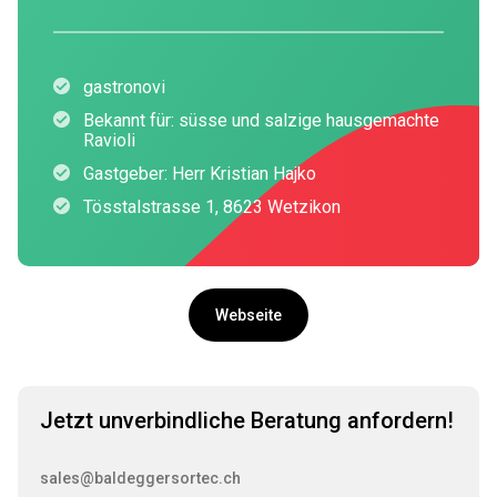
gastronovi
Bekannt für: süsse und salzige hausgemachte
Ravioli
Gastgeber: Herr Kristian Hajko
Tösstalstrasse 1, 8623 Wetzikon
Webseite
Jetzt unverbindliche Beratung anfordern!
sales@baldeggersortec.ch