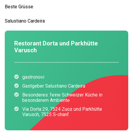
Beste Grüsse
Salustiano Cardeira
Restorant Dorta und Parkhütte
Varusch
gastronovi
Gastgeber Salustiano Cardeira
Besonderes: feine Schweizer Küche in
besonderem Ambiente
Via Dorta 29, 7524 Zuoz und Parkhütte
Varusch, 7525 S-chanf