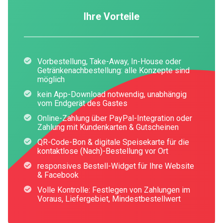
Ihre Vorteile
Vorbestellung, Take-Away, In-House oder
Getränkenachbestellung: alle Konzepte sind
möglich
kein App-Download notwendig, unabhängig
vom Endgerät des Gastes
Online-Zahlung über PayPal-Integration oder
Zahlung mit Kundenkarten & Gutscheinen
QR-Code-Bon & digitale Speisekarte für die
kontaktlose (Nach)-Bestellung vor Ort
responsives Bestell-Widget für Ihre Website
& Facebook
Volle Kontrolle: Festlegen von Zahlungen im
Voraus, Liefergebiet, Mindestbestellwert