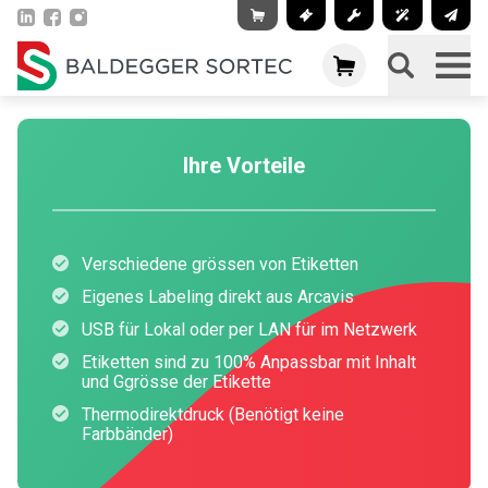
Ihre Vorteile
Verschiedene grössen von Etiketten
Eigenes Labeling direkt aus Arcavis
USB für Lokal oder per LAN für im Netzwerk
Etiketten sind zu 100% Anpassbar mit Inhalt
und Ggrösse der Etikette
Thermodirektdruck (Benötigt keine
Farbbänder)