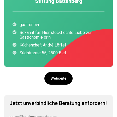
Stiftung Battenberg
gastronovi
Bekannt für: Hier steckt echte Liebe zur
Gastronomie drin.
Küchenchef: André Löffel
Südstrasse 55, 2500 Biel
Webseite
Jetzt unverbindliche Beratung anfordern!
sales@baldeggersortec.ch