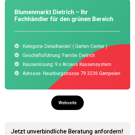
Blumenmarkt Dietrich – Ihr
Fachhändler für den grünen Bereich
Kategorie Detailhandel: ( Garten-Center )
Geschäftsführung: Familie Dietrich
Kassenlösung: 9 x Arcavis Kassensystem
Adresse: Neunburgstrasse 79 3236 Gampelen
Webseite
Jetzt unverbindliche Beratung anfordern!